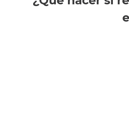
¿Qué hacer si r
e