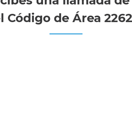
ecibes una llamada de
l Código de Área 226