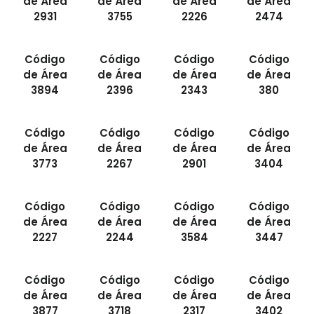
de Área
de Área
de Área
de Área
2931
3755
2226
2474
Código
Código
Código
Código
de Área
de Área
de Área
de Área
3894
2396
2343
380
Código
Código
Código
Código
de Área
de Área
de Área
de Área
3773
2267
2901
3404
Código
Código
Código
Código
de Área
de Área
de Área
de Área
2227
2244
3584
3447
Código
Código
Código
Código
de Área
de Área
de Área
de Área
3877
3718
2317
3402