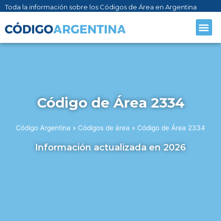
Toda la información sobre los Códigos de Área en Argentina
CÓDIGO AR
SOBRE NO
Código de Área 2334
Código Argentina
»
Códigos de área
»
Código de Área 2334
Información actualizada en 2026