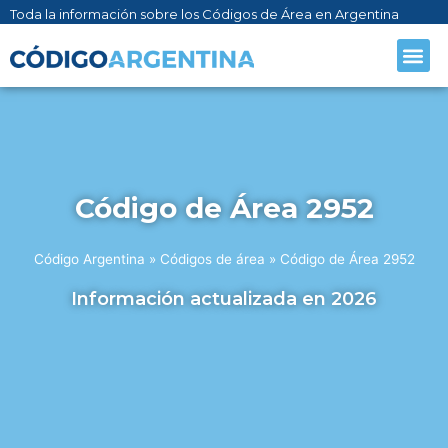
Toda la información sobre los Códigos de Área en Argentina
CÓDIGO AR
SOBRE NO
Código de Área 2952
Código Argentina
»
Códigos de área
»
Código de Área 2952
Información actualizada en 2026