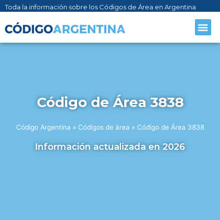
Toda la información sobre los Códigos de Área en Argentina
CÓDIGO AR
SOBRE NO
Código de Área 3838
Código Argentina
»
Códigos de área
»
Código de Área 3838
Información actualizada en 2026