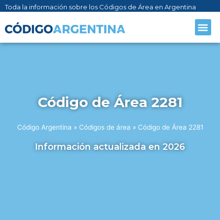
Toda la información sobre los Códigos de Área en Argentina
CÓDIGO AR
SOBRE NO
Código de Área 2281
Código Argentina
»
Códigos de área
»
Código de Área 2281
Información actualizada en 2026