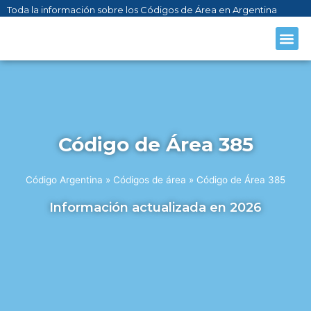
Toda la información sobre los Códigos de Área en Argentina
CÓDIGO AR
SOBRE NO
Código de Área 385
Código Argentina
»
Códigos de área
»
Código de Área 385
Información actualizada en 2026