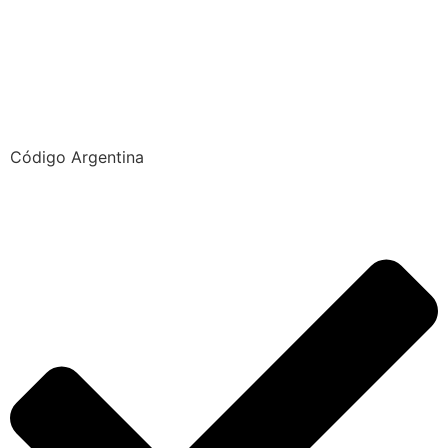
de dónde te llaman desde teléfonos fijos y celulares.
Información veraz y actualizada obtenida de Webs del
Gobierno de Argentina
.
Código Argentina