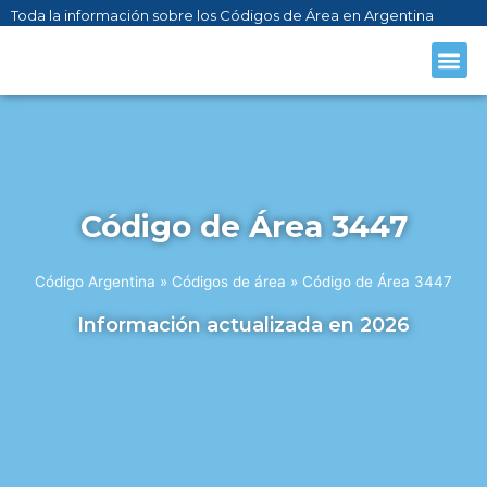
Toda la información sobre los Códigos de Área en Argentina
CÓDIGO AR
SOBRE NO
Código de Área 3447
Código Argentina
»
Códigos de área
»
Código de Área 3447
Información actualizada en 2026