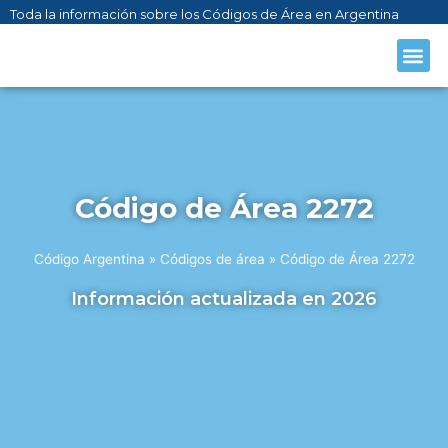
Toda la información sobre los Códigos de Área en Argentina
CÓDIGO AR
SOBRE NO
Código de Área 2272
Código Argentina
»
Códigos de área
»
Código de Área 2272
Información actualizada en 2026