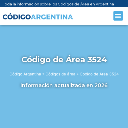
Toda la información sobre los Códigos de Área en Argentina
CÓDIGO AR
SOBRE NO
Código de Área 3524
Código Argentina
»
Códigos de área
»
Código de Área 3524
Información actualizada en 2026