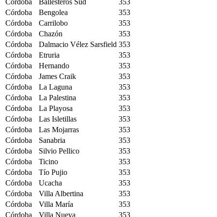
Córdoba
Ballesteros Sud
353
Córdoba
Bengolea
353
Córdoba
Carrilobo
353
Córdoba
Chazón
353
Córdoba
Dalmacio Vélez Sarsfield
353
Córdoba
Etruria
353
Córdoba
Hernando
353
Córdoba
James Craik
353
Córdoba
La Laguna
353
Córdoba
La Palestina
353
Córdoba
La Playosa
353
Córdoba
Las Isletillas
353
Córdoba
Las Mojarras
353
Córdoba
Sanabria
353
Córdoba
Silvio Pellico
353
Córdoba
Ticino
353
Córdoba
Tío Pujio
353
Córdoba
Ucacha
353
Córdoba
Villa Albertina
353
Córdoba
Villa María
353
Córdoba
Villa Nueva
353