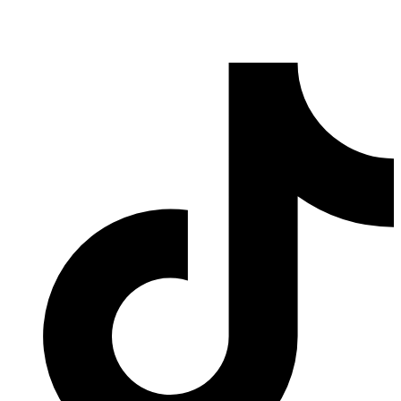
de Área de Argentina para llamar y saber de dónde te llaman desde
teléfonos fijos y celulares. Información veraz y actualizada obtenida
de Webs del
Gobierno de Argentina
.