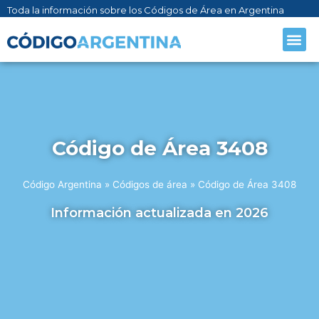
Toda la información sobre los Códigos de Área en Argentina
CÓDIGO AR
SOBRE NO
Código de Área 3408
Código Argentina
»
Códigos de área
»
Código de Área 3408
Información actualizada en 2026