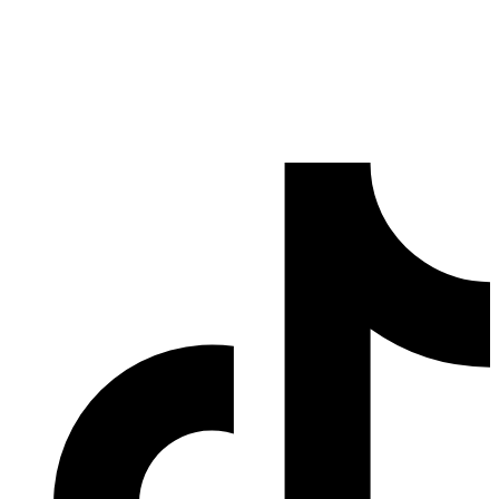
Código Argentina es el portal de referencia con todos los Códigos
de Área de Argentina para llamar y saber de dónde te llaman desde
teléfonos fijos y celulares. Información veraz y actualizada obtenida
de Webs del
Gobierno de Argentina
.