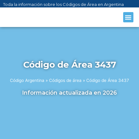
Toda la información sobre los Códigos de Área en Argentina
CÓDIGO AR
SOBRE NO
Código de Área 3437
Código Argentina
»
Códigos de área
»
Código de Área 3437
Información actualizada en 2026