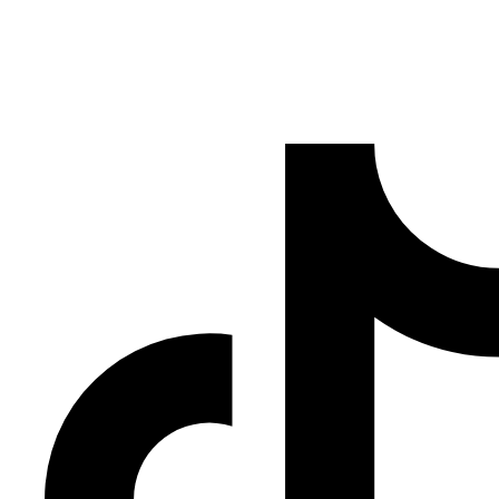
Código Argentina es el portal de referencia con todos los
Códigos de Área de Argentina para llamar y saber de
dónde te llaman desde teléfonos fijos y celulares.
Información veraz y actualizada obtenida de Webs del
Gobierno de Argentina
.