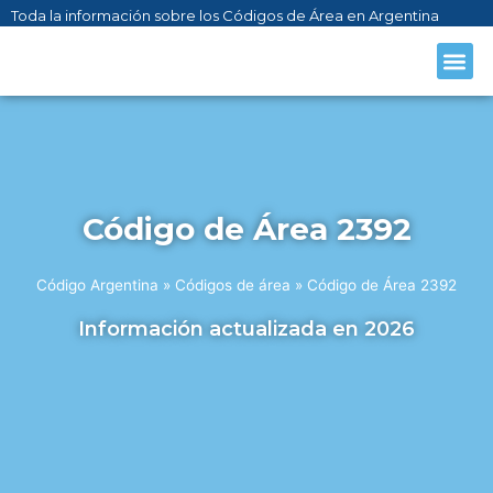
Toda la información sobre los Códigos de Área en Argentina
CÓDIGO AR
SOBRE NO
Código de Área 2392
Código Argentina
»
Códigos de área
»
Código de Área 2392
Información actualizada en 2026