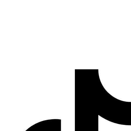
Código Argentina es el portal de referencia con todos los
Códigos de Área de Argentina para llamar y saber de
dónde te llaman desde teléfonos fijos y celulares.
Información veraz y actualizada obtenida de Webs del
Gobierno de Argentina
.