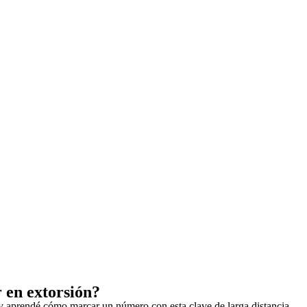
 en extorsión?
o y aprendé cómo marcar un número con esta clave de larga distancia.