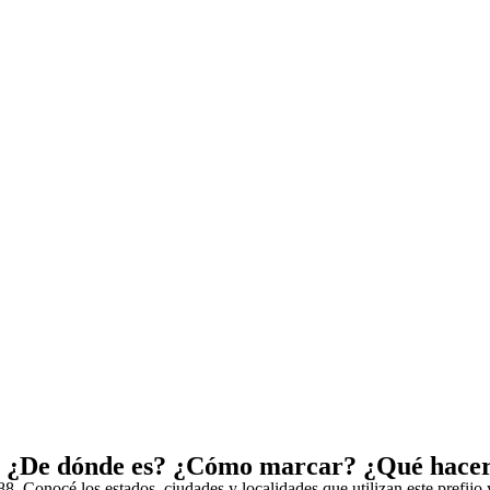
. ¿De dónde es? ¿Cómo marcar? ¿Qué hacer
8. Conocé los estados, ciudades y localidades que utilizan este prefij