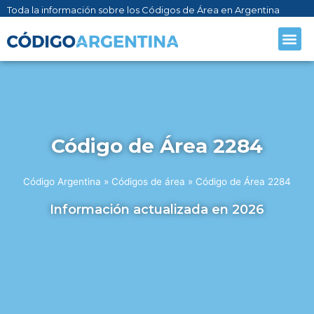
Toda la información sobre los Códigos de Área en Argentina
CÓDIGO AR
SOBRE NO
Código de Área 2284
Código Argentina
»
Códigos de área
»
Código de Área 2284
Información actualizada en 2026